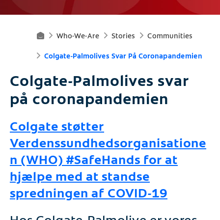
Who-We-Are
Stories
Communities
H
Colgate-Palmolives Svar På Coronapandemien
O
Colgate-Palmolives svar
M
på coronapandemien
E
Colgate støtter
Verdenssundhedsorganisatione
n (WHO) #SafeHands for at
hjælpe med at standse
spredningen af COVID-19
Hos Colgate-Palmolive er vores