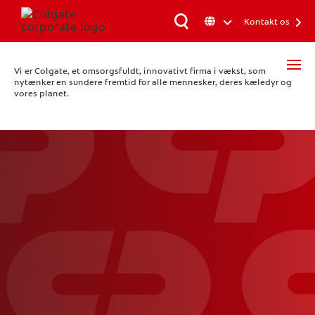
Kontakt os
Vi er Colgate, et omsorgsfuldt, innovativt firma i vækst, som
nytænker en sundere fremtid for alle mennesker, deres kæledyr og
vores planet.